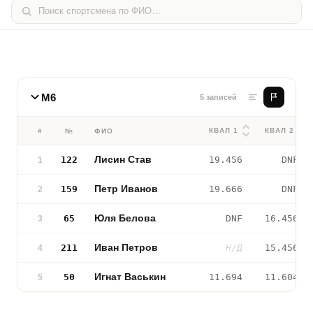
М6
5 записей
КВАЛ 1
КВАЛ 2
#
№
ФИО
Лисин Став
122
19.456
DNF
1
Петр Иванов
159
19.666
DNF
2
Юля Белова
65
DNF
16.456
3
Иван Петров
211
Н/Д
15.456
4
Игнат Васькин
50
11.694
11.604
5