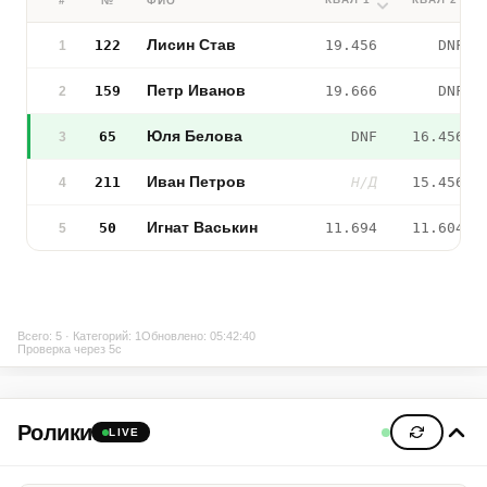
#
№
ФИО
Лисин Став
122
19.456
DNF
1
Петр Иванов
159
19.666
DNF
2
Юля Белова
65
DNF
16.456
3
Иван Петров
211
Н/Д
15.456
4
Игнат Васькин
50
11.694
11.604
5
Всего: 5 · Категорий: 1
Обновлено: 05:42:40
Проверка через 5с
Ролики
LIVE