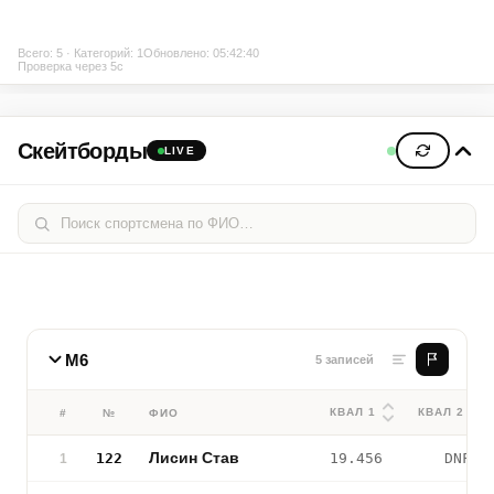
Всего: 5 · Категорий: 1
Обновлено: 05:42:40
Проверка через 5с
Скейтборды
LIVE
М6
5 записей
КВАЛ 1
КВАЛ 2
#
№
ФИО
Лисин Став
122
19.456
DNF
1