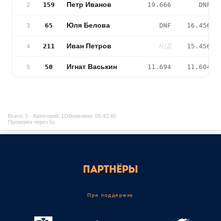
Петр Иванов
159
19.666
DNF
2
Юля Белова
65
DNF
16.456
3
Иван Петров
211
Н/Д
15.456
4
Игнат Васькин
50
11.694
11.604
5
Всего: 5 · Категорий: 1
Обновлено: 05:42:40
Проверка через 5с
ПАРТНЁРЫ
При поддержке